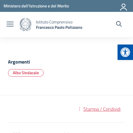
Vai ai contenuti
Vai al menu di navigazione
Vai al footer
Ministero dell'Istruzione e del Merito
Istituto Comprensivo
Francesco Paolo Polizzano
Apr
Argomenti
Albo Sindacale
Stampa / Condividi