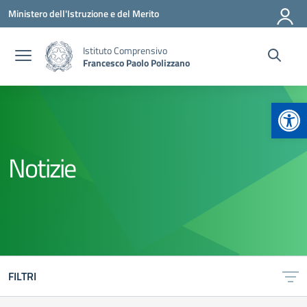
Vai ai contenuti
Vai al menu di navigazione
Vai al footer
Ministero dell'Istruzione e del Merito
Istituto Comprensivo
Francesco Paolo Polizzano
Apr
Notizie
FILTRI