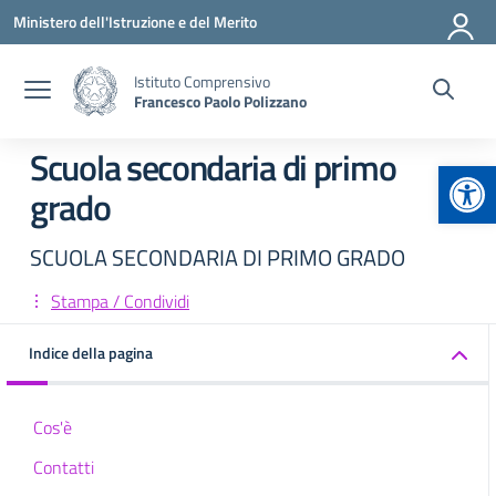
Vai ai contenuti
Vai al menu di navigazione
Vai al footer
Ministero dell'Istruzione e del Merito
Istituto Comprensivo
Francesco Paolo Polizzano
Scuola secondaria di primo
Apr
grado
SCUOLA SECONDARIA DI PRIMO GRADO
Stampa / Condividi
Indice della pagina
Cos'è
Contatti