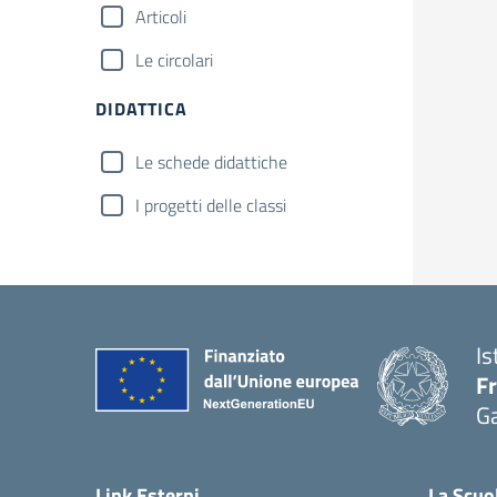
Articoli
Le circolari
DIDATTICA
Le schede didattiche
I progetti delle classi
Is
F
G
— 
Link Esterni
La Scuo