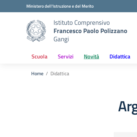
Vai ai contenuti
Vai al menu di navigazione
Vai al footer
Ministero dell'Istruzione e del Merito
Istituto Comprensivo
Francesco Paolo Polizzano
Gangi
Scuola
Servizi
Novità
Didattica
Home
Didattica
Arg