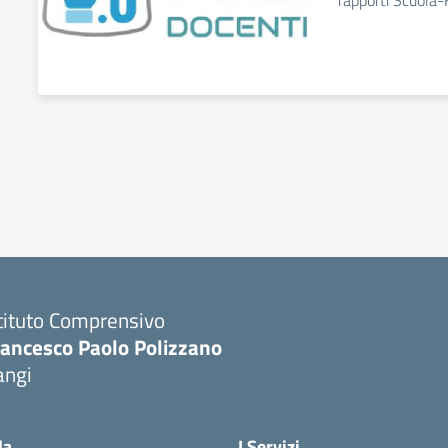
rapporti Scuola-
tituto Comprensivo
rancesco Paolo Polizzano
angi
Visita la pagina iniziale della scuola
la
I Servizi