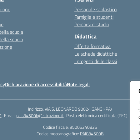
zione
Personale scolastico
Famiglie e studenti
ne
Percorsi di studio
della scuola
Didattica
della scuola
Offerta formativa
azione
Le schede didattiche
I progetti delle classi
icy
Dichiarazione di accessibilità
Note legali
Indirizzo:
VIA S. LEONARDO 90024 GANGI (PA)
9
Email:
paic84500b@istruzione.it
Posta elettronica certificata (PEC):
paic8
Codice fiscale: 95005240825
Codice meccanografico:
PAIC84500B