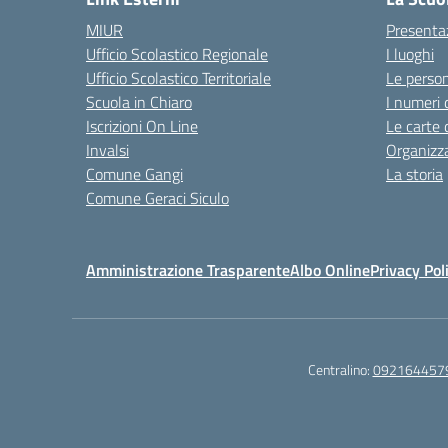
MIUR
Presenta
Ufficio Scolastico Regionale
I luoghi
Ufficio Scolastico Territoriale
Le perso
Scuola in Chiaro
I numeri 
Iscrizioni On Line
Le carte 
Invalsi
Organizz
Comune Gangi
La storia
Comune Geraci Siculo
Amministrazione Trasparente
Albo Online
Privacy Pol
Centralino:
092164457