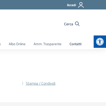
Accedi
Cerca
Apr
y
Albo Online
Amm. Trasparente
Contatti
Stampa / Condividi