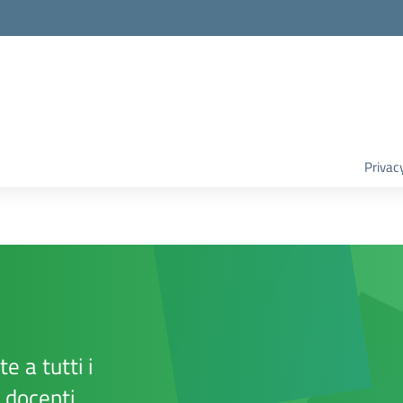
Privac
e a tutti i
e docenti