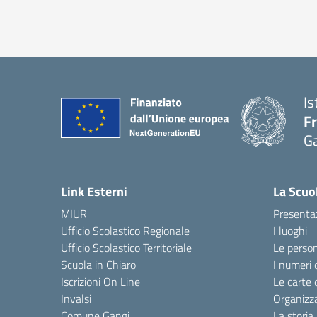
Is
F
G
— 
Link Esterni
La Scuo
MIUR
Presenta
Ufficio Scolastico Regionale
I luoghi
Ufficio Scolastico Territoriale
Le perso
Scuola in Chiaro
I numeri 
Iscrizioni On Line
Le carte 
Invalsi
Organizz
Comune Gangi
La storia