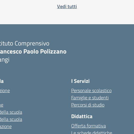
Vedi tutti
tituto Comprensivo
rancesco Paolo Polizzano
angi
Visita la pagina iniziale della scuola
la
I Servizi
zione
Personale scolastico
Famiglie e studenti
ne
Percorsi di studio
della scuola
Didattica
della scuola
Offerta formativa
azione
Le schede didattiche