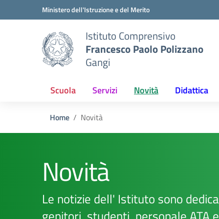
Vai ai contenuti
Vai al menu di navigazione
Vai al footer
Ministero dell'Istruzione e del Merito
Istituto Comprensivo
Francesco Paolo Polizzano
Gangi
Scuola
Servizi
Novità
Didattica
Home
Novità
Novità
Le notizie dell' Istituto sono dedicat
genitori, studenti, personale ATA 