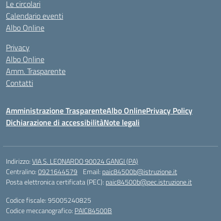
Le circolari
Calendario eventi
Albo Online
Privacy
Albo Online
Amm. Trasparente
Contatti
Amministrazione Trasparente
Albo Online
Privacy Policy
Dichiarazione di accessibilità
Note legali
Indirizzo:
VIA S. LEONARDO 90024 GANGI (PA)
Centralino:
0921644579
Email:
paic84500b@istruzione.it
Posta elettronica certificata (PEC):
paic84500b@pec.istruzione.it
Codice fiscale: 95005240825
Codice meccanografico:
PAIC84500B