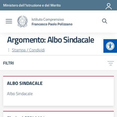
Vai ai contenuti
Vai al menu di navigazione
Vai al footer
Ministero dell'Istruzione e del Merito
Istituto Comprensivo
Francesco Paolo Polizzano
Argomento: Albo Sindacale
Apr
Stampa / Condividi
FILTRI
ALBO SINDACALE
Albo Sindacale