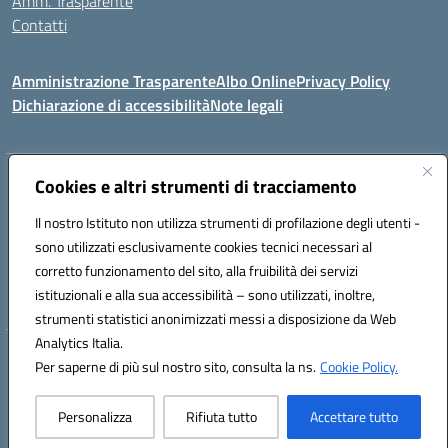
Amm. Trasparente
Contatti
Amministrazione Trasparente
Albo Online
Privacy Policy
Dichiarazione di accessibilità
Note legali
Indirizzo:
Cookies e altri strumenti di tracciamento
VIA S. LEONARDO 90024 GANGI (PA)
Centralino:
0921644579
Email:
paic84500b@istruzione.it
Il nostro Istituto non utilizza strumenti di profilazione degli utenti -
Posta elettronica certificata (PEC):
paic84500b@pec.istruzione.it
sono utilizzati esclusivamente cookies tecnici necessari al
Codice fiscale: 95005240825
corretto funzionamento del sito, alla fruibilità dei servizi
Codice meccanografico:
PAIC84500B
istituzionali e alla sua accessibilità – sono utilizzati, inoltre,
strumenti statistici anonimizzati messi a disposizione da Web
Analytics Italia.
Hosting & Powered by 3D Solution S.r.l.
Per saperne di più sul nostro sito, consulta la ns.
Cookie Policy.
Concept & Design by Designers Italia
Personalizza
Rifiuta tutto
Accettare tutto