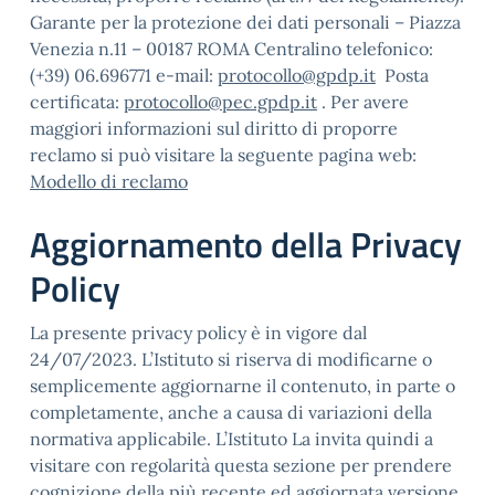
Garante per la protezione dei dati personali – Piazza
Venezia n.11 – 00187 ROMA Centralino telefonico:
(+39) 06.696771 e-mail:
protocollo@gpdp.it
Posta
certificata:
protocollo@pec.gpdp.it
. Per avere
maggiori informazioni sul diritto di proporre
reclamo si può visitare la seguente pagina web:
Modello di reclamo
Aggiornamento della Privacy
Policy
La presente privacy policy è in vigore dal
24/07/2023. L’Istituto si riserva di modificarne o
semplicemente aggiornarne il contenuto, in parte o
completamente, anche a causa di variazioni della
normativa applicabile. L’Istituto La invita quindi a
visitare con regolarità questa sezione per prendere
cognizione della più recente ed aggiornata versione