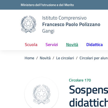
Vai ai contenuti
Vai al menu di navigazione
Vai al footer
Ministero dell'Istruzione e del Merito
Istituto Comprensivo
Francesco Paolo Polizzano
Gangi
Scuola
Servizi
Novità
Didattica
Home
Novità
Le circolari
Circolari per alun
Circolare 170
Sospensi
didattic