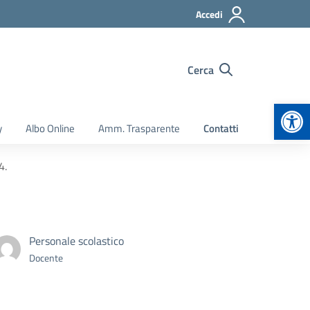
Accedi
Cerca
Apr
y
Albo Online
Amm. Trasparente
Contatti
4.
Personale scolastico
Docente