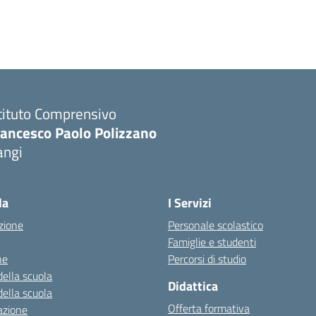
tituto Comprensivo
rancesco Paolo Polizzano
angi
Visita la pagina iniziale della scuola
la
I Servizi
zione
Personale scolastico
Famiglie e studenti
ne
Percorsi di studio
della scuola
Didattica
della scuola
Offerta formativa
azione