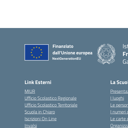
Is
F
G
— 
Link Esterni
La Scuo
MIUR
Presenta
Ufficio Scolastico Regionale
I luoghi
Ufficio Scolastico Territoriale
Le perso
Scuola in Chiaro
I numeri 
Iscrizioni On Line
Le carte 
Invalsi
Organizz