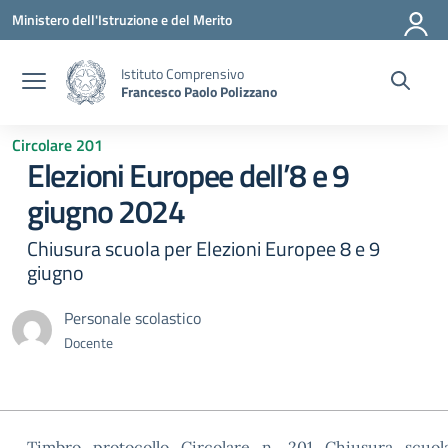
Vai ai contenuti
Vai al menu di navigazione
Vai al footer
Ministero dell'Istruzione e del Merito
Istituto Comprensivo
Francesco Paolo Polizzano
Circolare 201
Elezioni Europee dell’8 e 9
giugno 2024
Chiusura scuola per Elezioni Europee 8 e 9
giugno
Personale scolastico
Docente
Timbro_protocollo_Circolare_n._201_Chiusura_scuo