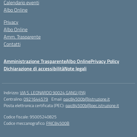
Calendario eventi
Albo Online
Privacy
Albo Online
Amm. Trasparente
Contatti
Amministrazione Trasparente
Albo Online
Privacy Policy
Dichiarazione di accessibilità
Note legali
Indirizzo:
VIA S. LEONARDO 90024 GANGI (PA)
Centralino:
0921644579
Email:
paic84500b@istruzione.it
Posta elettronica certificata (PEC):
paic84500b@pec.istruzione.it
Codice fiscale: 95005240825
Codice meccanografico:
PAIC84500B