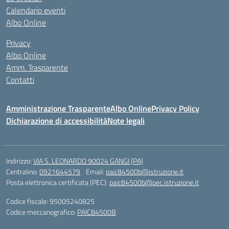
Calendario eventi
Albo Online
Privacy
Albo Online
Amm. Trasparente
Contatti
Amministrazione Trasparente
Albo Online
Privacy Policy
Dichiarazione di accessibilità
Note legali
Indirizzo:
VIA S. LEONARDO 90024 GANGI (PA)
Centralino:
0921644579
Email:
paic84500b@istruzione.it
Posta elettronica certificata (PEC):
paic84500b@pec.istruzione.it
Codice fiscale: 95005240825
Codice meccanografico:
PAIC84500B