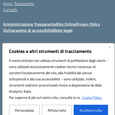
Amm. Trasparente
Contatti
Amministrazione Trasparente
Albo Online
Privacy Policy
Dichiarazione di accessibilità
Note legali
Indirizzo:
Cookies e altri strumenti di tracciamento
VIA S. LEONARDO 90024 GANGI (PA)
Centralino:
0921644579
Email:
paic84500b@istruzione.it
Il nostro Istituto non utilizza strumenti di profilazione degli utenti -
Posta elettronica certificata (PEC):
paic84500b@pec.istruzione.it
sono utilizzati esclusivamente cookies tecnici necessari al
Codice fiscale: 95005240825
corretto funzionamento del sito, alla fruibilità dei servizi
Codice meccanografico:
PAIC84500B
istituzionali e alla sua accessibilità – sono utilizzati, inoltre,
strumenti statistici anonimizzati messi a disposizione da Web
Analytics Italia.
Hosting & Powered by 3D Solution S.r.l.
Per saperne di più sul nostro sito, consulta la ns.
Cookie Policy.
Concept & Design by Designers Italia
Personalizza
Rifiuta tutto
Accettare tutto