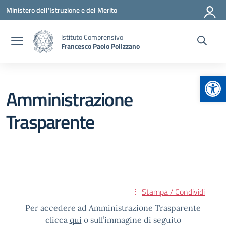
Vai ai contenuti
Vai al menu di navigazione
Vai al footer
Ministero dell'Istruzione e del Merito
Istituto Comprensivo
Francesco Paolo Polizzano
Apr
Amministrazione
Trasparente
Stampa / Condividi
Per accedere ad Amministrazione Trasparente
clicca
qui
o sull’immagine di seguito