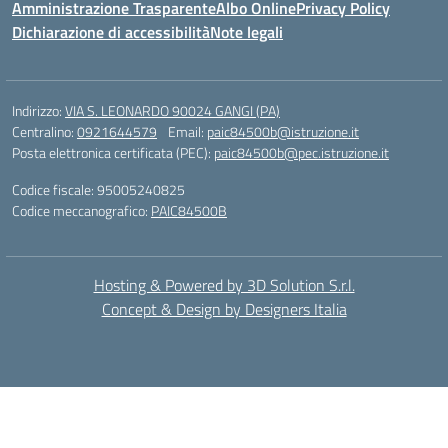
Amministrazione Trasparente
Albo Online
Privacy Policy
Dichiarazione di accessibilità
Note legali
Indirizzo:
VIA S. LEONARDO 90024 GANGI (PA)
Centralino:
0921644579
Email:
paic84500b@istruzione.it
Posta elettronica certificata (PEC):
paic84500b@pec.istruzione.it
Codice fiscale: 95005240825
Codice meccanografico:
PAIC84500B
Hosting & Powered by 3D Solution S.r.l.
Concept & Design by Designers Italia