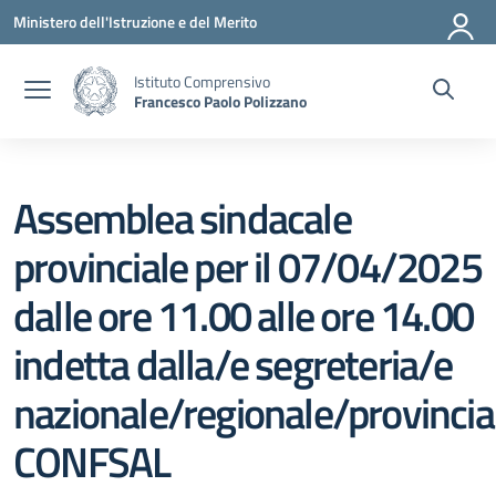
Vai ai contenuti
Vai al menu di navigazione
Vai al footer
Ministero dell'Istruzione e del Merito
Istituto Comprensivo
Francesco Paolo Polizzano
Assemblea sindacale
provinciale per il 07/04/2025
dalle ore 11.00 alle ore 14.00
indetta dalla/e segreteria/e
nazionale/regionale/provinci
CONFSAL