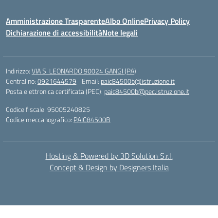
Amministrazione Trasparente
Albo Online
Privacy Policy
Dichiarazione di accessibilità
Note legali
Indirizzo:
VIA S. LEONARDO 90024 GANGI (PA)
Centralino:
0921644579
Email:
paic84500b@istruzione.it
Posta elettronica certificata (PEC):
paic84500b@pec.istruzione.it
Codice fiscale: 95005240825
Codice meccanografico:
PAIC84500B
Hosting & Powered by 3D Solution S.r.l.
Concept & Design by Designers Italia