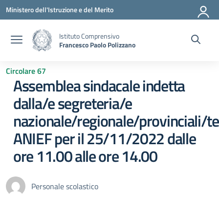
Vai ai contenuti
Vai al menu di navigazione
Vai al footer
Ministero dell'Istruzione e del Merito
Istituto Comprensivo
Francesco Paolo Polizzano
Circolare 67
Assemblea sindacale indetta
dalla/e segreteria/e
nazionale/regionale/provinciali/ter
ANIEF per il 25/11/2022 dalle
ore 11.00 alle ore 14.00
Personale scolastico