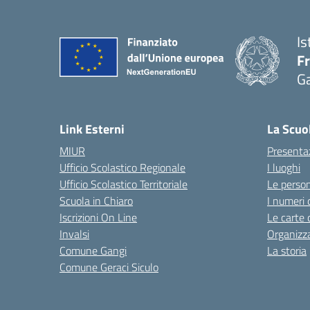
Is
F
G
— 
Link Esterni
La Scuo
MIUR
Presenta
Ufficio Scolastico Regionale
I luoghi
Ufficio Scolastico Territoriale
Le perso
Scuola in Chiaro
I numeri 
Iscrizioni On Line
Le carte 
Invalsi
Organizz
Comune Gangi
La storia
Comune Geraci Siculo