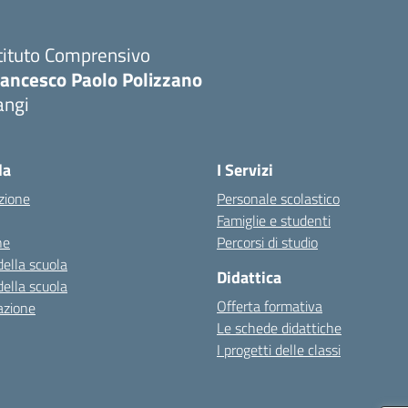
tituto Comprensivo
rancesco Paolo Polizzano
angi
Visita la pagina iniziale della scuola
la
I Servizi
zione
Personale scolastico
Famiglie e studenti
ne
Percorsi di studio
della scuola
Didattica
della scuola
Offerta formativa
azione
Le schede didattiche
I progetti delle classi