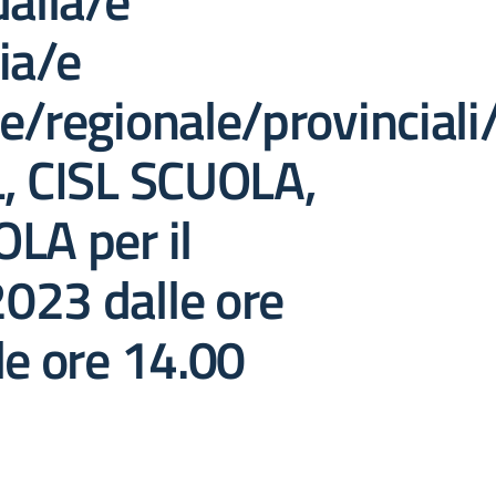
dalla/e
ia/e
e/regionale/provinciali/t
L, CISL SCUOLA,
LA per il
023 dalle ore
le ore 14.00