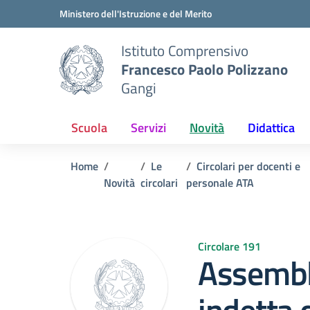
Vai ai contenuti
Vai al menu di navigazione
Vai al footer
Ministero dell'Istruzione e del Merito
Istituto Comprensivo
Francesco Paolo Polizzano
Gangi
Scuola
Servizi
Novità
Didattica
Home
Le
Circolari per docenti e
Novità
circolari
personale ATA
Circolare 191
Assembl