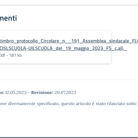
menti
timbro_protocollo_Circolare_n__191_Assemblea_sindacale_FL
CISLSCUOLA-UILSCUOLA_del_19_maggio_2023_FS_c.all._
pdf - 181 kb
o:
12.05.2023
-
Revisione:
20.07.2023
ove diversamente specificato, questo articolo è stato rilasciato sott