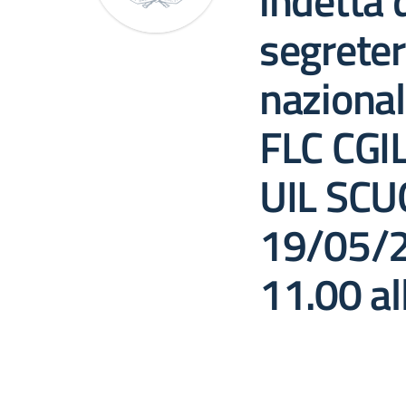
indetta 
segreter
nazional
FLC CGI
UIL SCUO
19/05/2
11.00 al