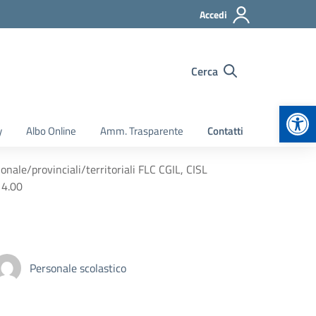
Accedi
Cerca
Apr
y
Albo Online
Amm. Trasparente
Contatti
nale/provinciali/territoriali FLC CGIL, CISL
14.00
Personale scolastico