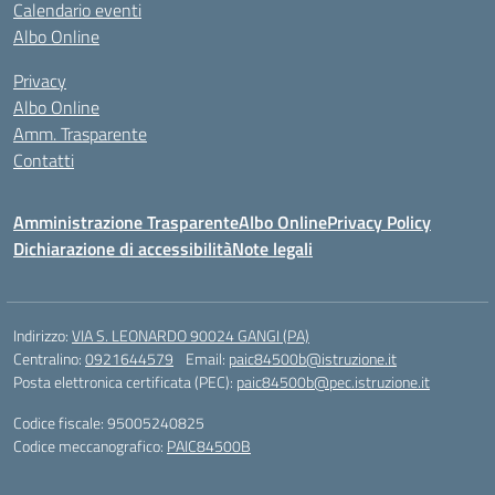
Calendario eventi
Albo Online
Privacy
Albo Online
Amm. Trasparente
Contatti
Amministrazione Trasparente
Albo Online
Privacy Policy
Dichiarazione di accessibilità
Note legali
Indirizzo:
VIA S. LEONARDO 90024 GANGI (PA)
Centralino:
0921644579
Email:
paic84500b@istruzione.it
Posta elettronica certificata (PEC):
paic84500b@pec.istruzione.it
Codice fiscale: 95005240825
Codice meccanografico:
PAIC84500B