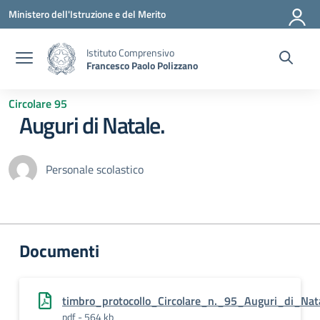
Vai ai contenuti
Vai al menu di navigazione
Vai al footer
Ministero dell'Istruzione e del Merito
Istituto Comprensivo
Francesco Paolo Polizzano
Circolare 95
Auguri di Natale.
Personale scolastico
Documenti
timbro_protocollo_Circolare_n._95_Auguri_di_Na
pdf - 564 kb