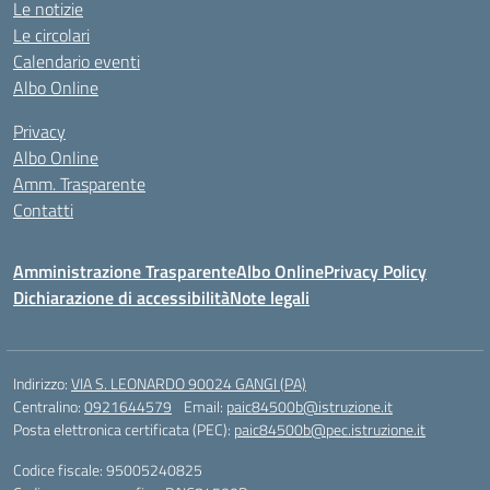
Le notizie
Le circolari
Calendario eventi
Albo Online
Privacy
Albo Online
Amm. Trasparente
Contatti
Amministrazione Trasparente
Albo Online
Privacy Policy
Dichiarazione di accessibilità
Note legali
Indirizzo:
VIA S. LEONARDO 90024 GANGI (PA)
Centralino:
0921644579
Email:
paic84500b@istruzione.it
Posta elettronica certificata (PEC):
paic84500b@pec.istruzione.it
Codice fiscale: 95005240825