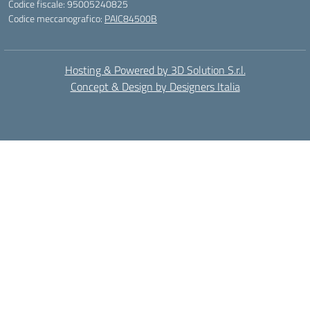
Codice fiscale: 95005240825
Codice meccanografico:
PAIC84500B
Hosting & Powered by 3D Solution S.r.l.
Concept & Design by Designers Italia