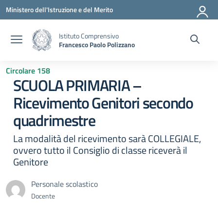
Vai ai contenuti
Vai al menu di navigazione
Vai al footer
Ministero dell'Istruzione e del Merito
Istituto Comprensivo
Francesco Paolo Polizzano
Circolare 158
SCUOLA PRIMARIA –
Ricevimento Genitori secondo
quadrimestre
La modalità del ricevimento sarà COLLEGIALE,
ovvero tutto il Consiglio di classe riceverà il
Genitore
Personale scolastico
Docente