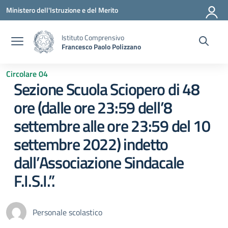
Vai ai contenuti
Vai al menu di navigazione
Vai al footer
Ministero dell'Istruzione e del Merito
Istituto Comprensivo
Francesco Paolo Polizzano
Circolare 04
Sezione Scuola Sciopero di 48
ore (dalle ore 23:59 dell’8
settembre alle ore 23:59 del 10
settembre 2022) indetto
dall’Associazione Sindacale
F.I.S.I.”.
Personale scolastico