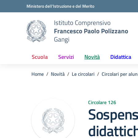
Vai ai contenuti
Vai al menu di navigazione
Vai al footer
Ministero dell'Istruzione e del Merito
Istituto Comprensivo
Francesco Paolo Polizzano
Gangi
Scuola
Servizi
Novità
Didattica
Home
Novità
Le circolari
Circolari per alun
Circolare 126
Sospensi
didattic