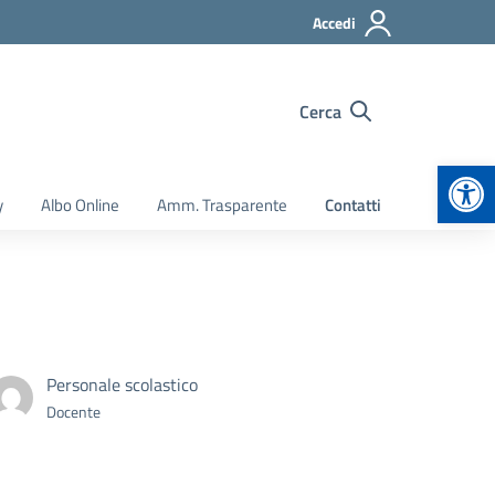
Accedi
Cerca
Apr
y
Albo Online
Amm. Trasparente
Contatti
Personale scolastico
Docente