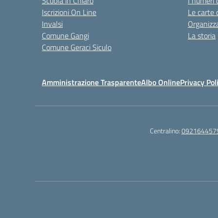
Scuola in Chiaro
I numeri 
Iscrizioni On Line
Le carte 
Invalsi
Organizz
Comune Gangi
La storia
Comune Geraci Siculo
Amministrazione Trasparente
Albo Online
Privacy Pol
Centralino:
092164457