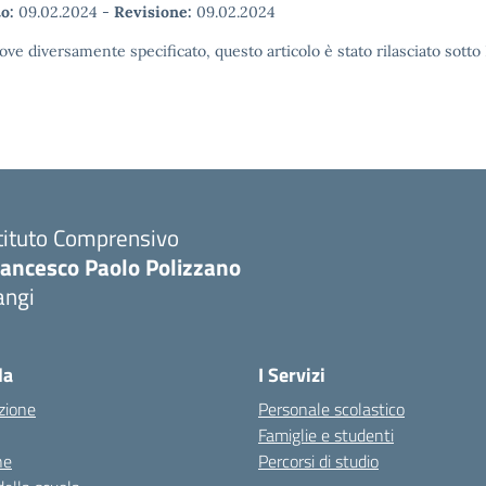
o:
09.02.2024
-
Revisione:
09.02.2024
ove diversamente specificato, questo articolo è stato rilasciato sott
tituto Comprensivo
rancesco Paolo Polizzano
angi
Visita la pagina iniziale della scuola
la
I Servizi
zione
Personale scolastico
Famiglie e studenti
ne
Percorsi di studio