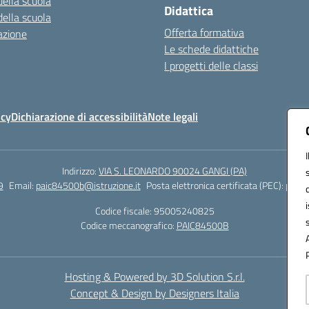
della scuola
Didattica
della scuola
Offerta formativa
azione
Le schede didattiche
I progetti delle classi
icy
Dichiarazione di accessibilità
Note legali
Indirizzo:
VIA S. LEONARDO 90024 GANGI (PA)
9
Email:
paic84500b@istruzione.it
Posta elettronica certificata (PEC):
paic8
Codice fiscale: 95005240825
Codice meccanografico:
PAIC84500B
Hosting & Powered by 3D Solution S.r.l.
Concept & Design by Designers Italia