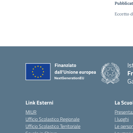
Pubblicat
Eccetto d
Is
F
G
— 
Link Esterni
La Scuo
MIUR
Presenta
Ufficio Scolastico Regionale
I luoghi
Ufficio Scolastico Territoriale
Le perso