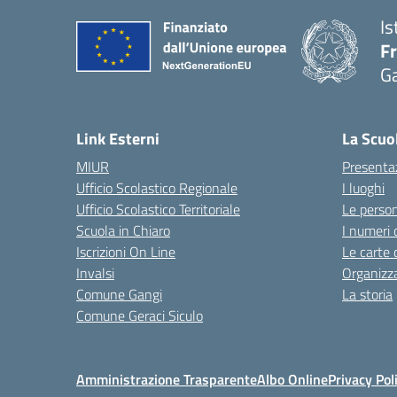
Is
F
G
— 
Link Esterni
La Scuo
MIUR
Presenta
Ufficio Scolastico Regionale
I luoghi
Ufficio Scolastico Territoriale
Le perso
Scuola in Chiaro
I numeri 
Iscrizioni On Line
Le carte 
Invalsi
Organizz
Comune Gangi
La storia
Comune Geraci Siculo
Amministrazione Trasparente
Albo Online
Privacy Pol