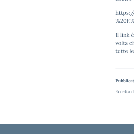
https:
%20F.
Il link
volta c
tutte le
Pubblicat
Eccetto d