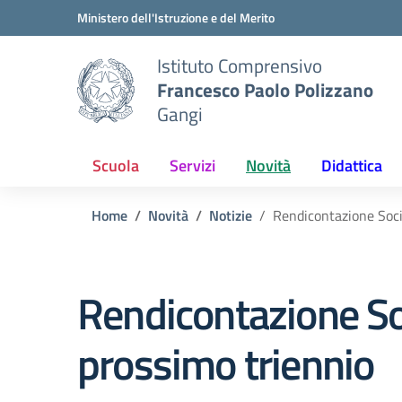
Vai ai contenuti
Vai al menu di navigazione
Vai al footer
Ministero dell'Istruzione e del Merito
Istituto Comprensivo
Francesco Paolo Polizzano
Gangi
Scuola
Servizi
Novità
Didattica
Home
Novità
Notizie
Rendicontazione Soci
Rendicontazione So
prossimo triennio