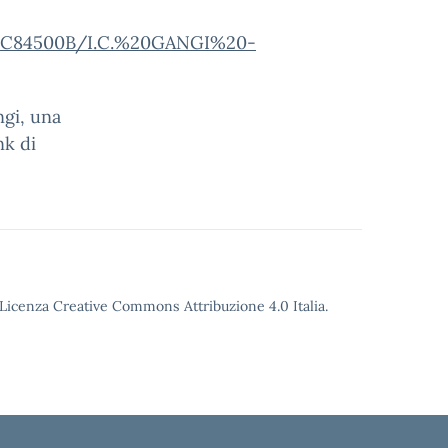
i/PAIC84500B/I.C.%20GANGI%20-
ngi, una
nk di
o Licenza Creative Commons Attribuzione 4.0 Italia.