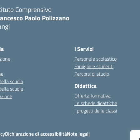
tituto Comprensivo
rancesco Paolo Polizzano
angi
Visita la pagina iniziale della scuola
la
I Servizi
zione
Personale scolastico
Famiglie e studenti
ne
Percorsi di studio
della scuola
Didattica
della scuola
Offerta formativa
azione
Le schede didattiche
I progetti delle classi
icy
Dichiarazione di accessibilità
Note legali