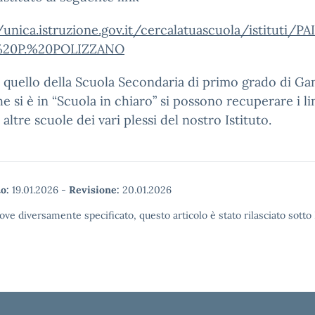
//unica.istruzione.gov.it/cercalatuascuola/istitut
%20P.%20POLIZZANO
 è quello della Scuola Secondaria di primo grado di Ga
he si è in “Scuola in chiaro” si possono recuperare i li
 altre scuole dei vari plessi del nostro Istituto.
o:
19.01.2026
-
Revisione:
20.01.2026
ove diversamente specificato, questo articolo è stato rilasciato sott