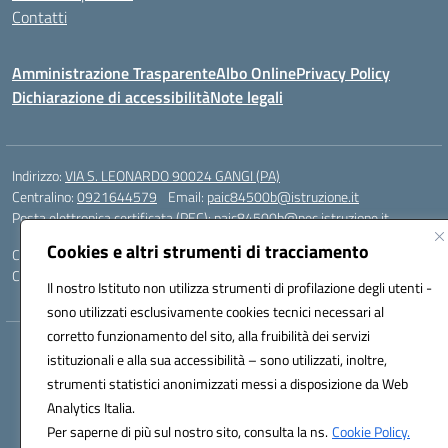
Contatti
Amministrazione Trasparente
Albo Online
Privacy Policy
Dichiarazione di accessibilità
Note legali
Indirizzo:
VIA S. LEONARDO 90024 GANGI (PA)
Centralino:
0921644579
Email:
paic84500b@istruzione.it
Posta elettronica certificata (PEC):
paic84500b@pec.istruzione.it
Cookies e altri strumenti di tracciamento
Codice fiscale: 95005240825
Codice meccanografico:
PAIC84500B
Il nostro Istituto non utilizza strumenti di profilazione degli utenti -
sono utilizzati esclusivamente cookies tecnici necessari al
corretto funzionamento del sito, alla fruibilità dei servizi
Hosting & Powered by 3D Solution S.r.l.
istituzionali e alla sua accessibilità – sono utilizzati, inoltre,
Concept & Design by Designers Italia
strumenti statistici anonimizzati messi a disposizione da Web
Analytics Italia.
Per saperne di più sul nostro sito, consulta la ns.
Cookie Policy.