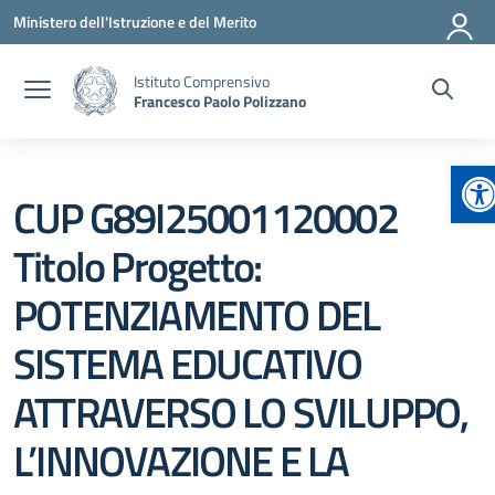
Vai ai contenuti
Vai al menu di navigazione
Vai al footer
Ministero dell'Istruzione e del Merito
Istituto Comprensivo
Francesco Paolo Polizzano
Ap
CUP G89I25001120002
Titolo Progetto:
POTENZIAMENTO DEL
SISTEMA EDUCATIVO
ATTRAVERSO LO SVILUPPO,
L’INNOVAZIONE E LA