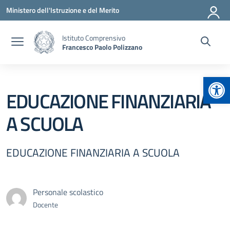
Vai ai contenuti
Vai al menu di navigazione
Vai al footer
Ministero dell'Istruzione e del Merito
Istituto Comprensivo
Francesco Paolo Polizzano
Apr
EDUCAZIONE FINANZIARIA
A SCUOLA
EDUCAZIONE FINANZIARIA A SCUOLA
Personale scolastico
Docente