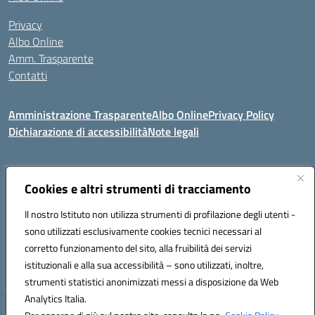
Privacy
Albo Online
Amm. Trasparente
Contatti
Amministrazione Trasparente
Albo Online
Privacy Policy
Dichiarazione di accessibilità
Note legali
Indirizzo:
VIA S. LEONARDO 90024 GANGI (PA)
Cookies e altri strumenti di tracciamento
Centralino:
0921644579
Email:
paic84500b@istruzione.it
Il nostro Istituto non utilizza strumenti di profilazione degli utenti -
Posta elettronica certificata (PEC):
paic84500b@pec.istruzione.it
sono utilizzati esclusivamente cookies tecnici necessari al
Codice fiscale: 95005240825
corretto funzionamento del sito, alla fruibilità dei servizi
Codice meccanografico:
PAIC84500B
istituzionali e alla sua accessibilità – sono utilizzati, inoltre,
strumenti statistici anonimizzati messi a disposizione da Web
Analytics Italia.
Hosting & Powered by 3D Solution S.r.l.