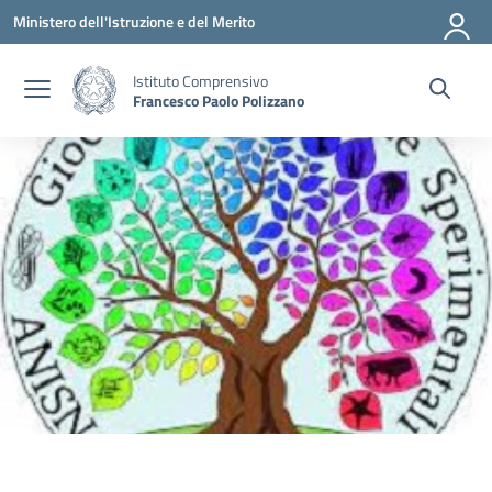
Vai ai contenuti
Vai al menu di navigazione
Vai al footer
Ministero dell'Istruzione e del Merito
Istituto Comprensivo
Francesco Paolo Polizzano