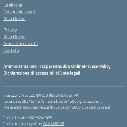
Le circolari
Calendario eventi
Albo Online
Privacy
Albo Online
Amm. Trasparente
Contatti
Amministrazione Trasparente
Albo Online
Privacy Policy
Dichiarazione di accessibilità
Note legali
Indirizzo:
VIA S. LEONARDO 90024 GANGI (PA)
Centralino:
0921644579
Email:
paic84500b@istruzione.it
Posta elettronica certificata (PEC):
paic84500b@pec.istruzione.it
Codice fiscale: 95005240825
Codice meccanografico:
PAIC84500B