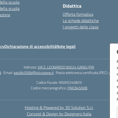
della scuola
Didattica
della scuola
Offerta formativa
azione
Le schede didattiche
I progetti delle classi
icy
Dichiarazione di accessibilità
Note legali
Indirizzo:
VIA S. LEONARDO 90024 GANGI (PA)
9
Email:
paic84500b@istruzione.it
Posta elettronica certificata (PEC):
paic8
Codice fiscale: 95005240825
Codice meccanografico:
PAIC84500B
Hosting & Powered by 3D Solution S.r.l.
Concept & Design by Designers Italia