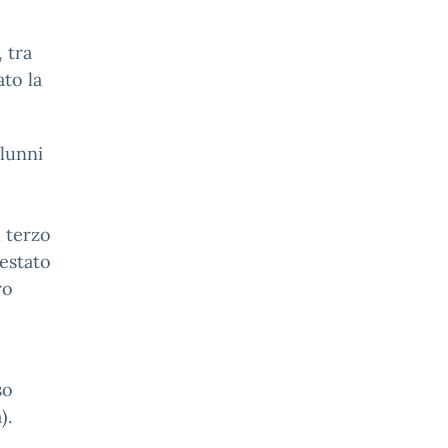
 tra
ato la
alunni
l terzo
estato
ro
so
).