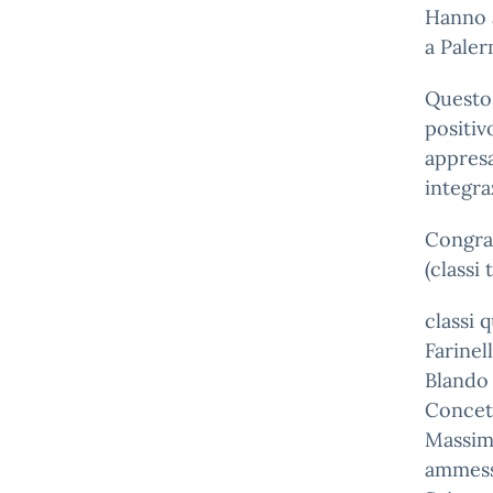
Hanno a
a Paler
Questo 
positiv
appresa
integra
Congrat
(classi
classi 
Farinel
Blando
Concett
Massimi
ammessi