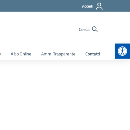
Accedi
Cerca
Apr
y
Albo Online
Amm. Trasparente
Contatti