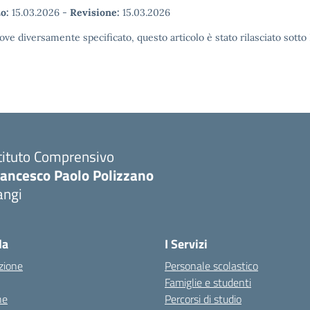
o:
15.03.2026
-
Revisione:
15.03.2026
ove diversamente specificato, questo articolo è stato rilasciato sott
tituto Comprensivo
rancesco Paolo Polizzano
angi
Visita la pagina iniziale della scuola
la
I Servizi
zione
Personale scolastico
Famiglie e studenti
ne
Percorsi di studio