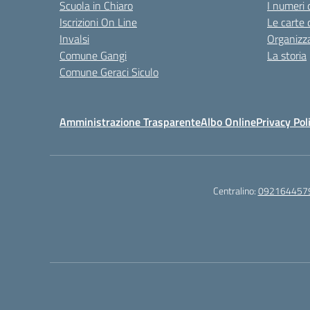
Scuola in Chiaro
I numeri 
Iscrizioni On Line
Le carte 
Invalsi
Organizz
Comune Gangi
La storia
Comune Geraci Siculo
Amministrazione Trasparente
Albo Online
Privacy Pol
Centralino:
092164457