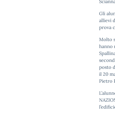
Scianna
Gli alu
allievi
prova c
Molto s
hanno r
Spallin
seconda
posto d
il 20 m
Pietro 
L’alun
NAZION
l’edific