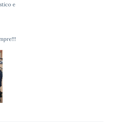
stico e
mpre!!!