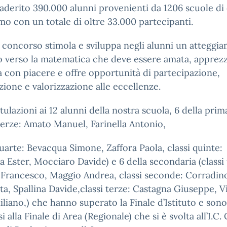
derito 390.000 alunni provenienti da 1206 scuole di 
mo con un totale di oltre 33.000 partecipanti.
concorso stimola e sviluppa negli alunni un atteggi
o verso la matematica che deve essere amata, apprezz
 con piacere e offre opportunità di partecipazione,
zione e valorizzazione alle eccellenze.
ulazioni ai 12 alunni della nostra scuola, 6 della prim
 terze: Amato Manuel, Farinella Antonio,
quarte: Bevacqua Simone, Zaffora Paola, classi quinte:
la Ester, Mocciaro Davide) e 6 della secondaria (classi
 Francesco, Maggio Andrea, classi seconde: Corradin
a, Spallina Davide,classi terze: Castagna Giuseppe, V
liano,) che hanno superato la Finale d’Istituto e sono 
 alla Finale di Area (Regionale) che si è svolta all’I.C. 