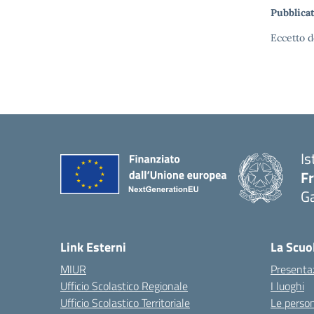
Pubblicat
Eccetto d
Is
F
G
— 
Link Esterni
La Scuo
MIUR
Presenta
Ufficio Scolastico Regionale
I luoghi
Ufficio Scolastico Territoriale
Le perso