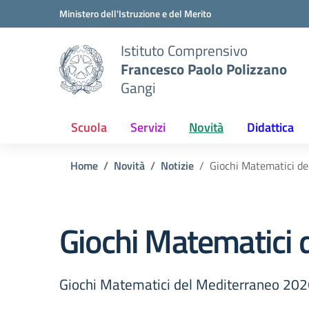
Vai ai contenuti
Vai al menu di navigazione
Vai al footer
Ministero dell'Istruzione e del Merito
Istituto Comprensivo
Francesco Paolo Polizzano
Gangi
Scuola
Servizi
Novità
Didattica
Home
Novità
Notizie
Giochi Matematici d
Giochi Matematici 
Giochi Matematici del Mediterraneo 20