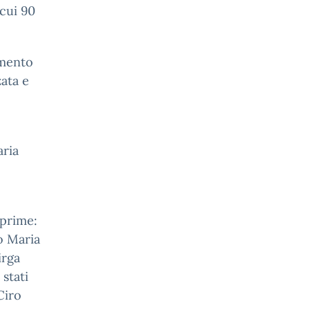
cui 90
amento
ata e
aria
 prime:
o Maria
irga
stati
Ciro