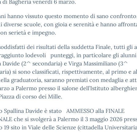
 di Bagheria venerdì 6 marzo.
nni hanno vissuto questo momento di sano confronto,
 di diverse scuole, con gioia e serenità e hanno affront
on serietà e impegno.
oddisfatti dei risultati della suddetta Finale, tutti gli 
aggiunto lodevoli punteggi, in particolare gli alunni
a Davide (2^ secondaria) e Virga Massimiliano (3^
ria) si sono classificati, rispettivamente, al primo e a
ella graduatoria, saranno premiati con medaglia e att
arzo a Palermo presso il salone dell’Istituto alberghie
Piazza di corso dei Mille.
no Spallina Davide è stato AMMESSO alla FINALE
ALE che si svolgerà a Palermo il 3 maggio 2026 pres
io 19 sito in Viale delle Scienze (cittadella Universitaria