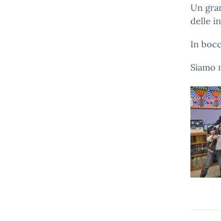
Un gran
delle i
In bocc
Siamo m