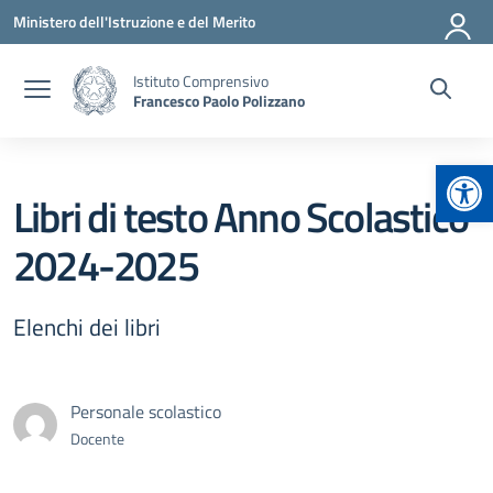
Vai ai contenuti
Vai al menu di navigazione
Vai al footer
Ministero dell'Istruzione e del Merito
Istituto Comprensivo
Francesco Paolo Polizzano
Apr
Libri di testo Anno Scolastico
2024-2025
Elenchi dei libri
Personale scolastico
Docente