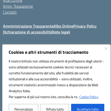
Albo Online
Amm. Trasparente
Contatti
Amministrazione Trasparente
Albo Online
Privacy Policy
Dichiarazione di accessibilità
Note legali
Indirizzo:
Cookies e altri strumenti di tracciamento
VIA S. LEONARDO 90024 GANGI (PA)
Centralino:
0921644579
Email:
paic84500b@istruzione.it
Il nostro Istituto non utilizza strumenti di profilazione degli utenti -
Posta elettronica certificata (PEC):
paic84500b@pec.istruzione.it
sono utilizzati esclusivamente cookies tecnici necessari al
Codice fiscale: 95005240825
corretto funzionamento del sito, alla fruibilità dei servizi
Codice meccanografico:
PAIC84500B
istituzionali e alla sua accessibilità – sono utilizzati, inoltre,
strumenti statistici anonimizzati messi a disposizione da Web
Analytics Italia.
Hosting & Powered by 3D Solution S.r.l.
Per saperne di più sul nostro sito, consulta la ns.
Cookie Policy.
Concept & Design by Designers Italia
Personalizza
Rifiuta tutto
Accettare tutto