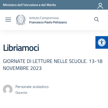
Vai ai contenuti
Vai al menu di navigazione
Vai al footer
Ministero dell'Istruzione e del Merito
Istituto Comprensivo
Francesco Paolo Polizzano
Apr
Libriamoci
GIORNATE DI LETTURE NELLE SCUOLE. 13-18
NOVEMBRE 2023
Personale scolastico
Docente