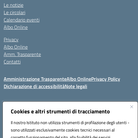
Le notizie
Le circolari
Calendario eventi
Albo Online
Privacy
Albo Online
Amm. Trasparente
Contatti
Amministrazione Trasparente
Albo Online
Privacy Policy
Dichiarazione di accessibilità
Note legali
Indirizzo:
Cookies e altri strumenti di tracciamento
VIA S. LEONARDO 90024 GANGI (PA)
Centralino:
0921644579
Email:
paic84500b@istruzione.it
Il nostro Istituto non utilizza strumenti di profilazione degli utenti -
Posta elettronica certificata (PEC):
paic84500b@pec.istruzione.it
sono utilizzati esclusivamente cookies tecnici necessari al
Codice fiscale: 95005240825
corretto funzionamento del sito, alla fruibilità dei servizi