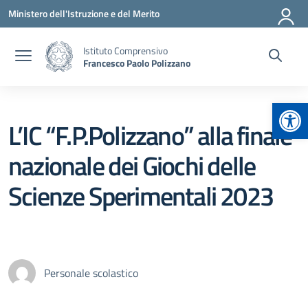
Vai ai contenuti
Vai al menu di navigazione
Vai al footer
Ministero dell'Istruzione e del Merito
Istituto Comprensivo
Francesco Paolo Polizzano
Apr
L’IC “F.P.Polizzano” alla finale
nazionale dei Giochi delle
Scienze Sperimentali 2023
Personale scolastico