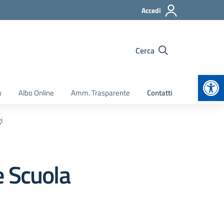
Accedi
Cerca
Apr
y
Albo Online
Amm. Trasparente
Contatti
i
e Scuola