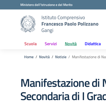
Vai ai contenuti
Vai al menu di navigazione
Vai al footer
Ministero dell'Istruzione e del Merito
Istituto Comprensivo
Francesco Paolo Polizzano
Gangi
Scuola
Servizi
Novità
Didattica
Home
Novità
Notizie
Manifestazione di Na
Manifestazione di 
Secondaria di I Gra