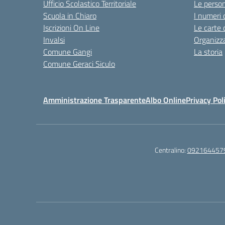
Ufficio Scolastico Territoriale
Le perso
Scuola in Chiaro
I numeri 
Iscrizioni On Line
Le carte 
Invalsi
Organizz
Comune Gangi
La storia
Comune Geraci Siculo
Amministrazione Trasparente
Albo Online
Privacy Pol
Centralino:
092164457