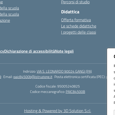
ne
Percorsi di studio
della scuola
Didattica
della scuola
Offerta formativa
azione
Le schede didattiche
I progetti delle classi
icy
Dichiarazione di accessibilità
Note legali
Indirizzo:
VIA S. LEONARDO 90024 GANGI (PA)
9
Email:
paic84500b@istruzione.it
Posta elettronica certificata (PEC):
paic8
Codice fiscale: 95005240825
Codice meccanografico:
PAIC84500B
Hosting & Powered by 3D Solution S.r.l.