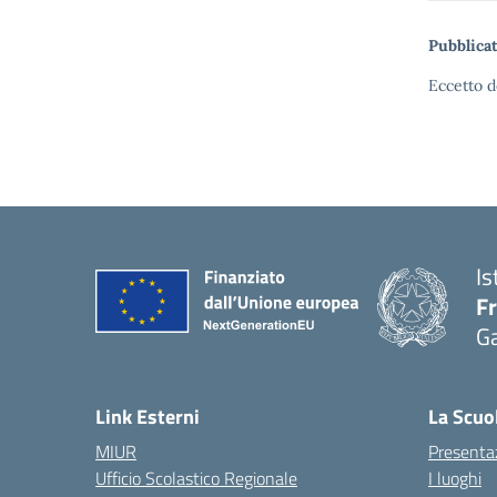
Pubblicat
Eccetto d
Is
F
G
— 
Link Esterni
La Scuo
MIUR
Presenta
Ufficio Scolastico Regionale
I luoghi