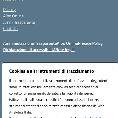
Privacy
Albo Online
Amm. Trasparente
Contatti
Amministrazione Trasparente
Albo Online
Privacy Policy
Dichiarazione di accessibilità
Note legali
Indirizzo:
VIA S. LEONARDO 90024 GANGI (PA)
Cookies e altri strumenti di tracciamento
Centralino:
0921644579
Email:
paic84500b@istruzione.it
Il nostro Istituto non utilizza strumenti di profilazione degli utenti -
Posta elettronica certificata (PEC):
paic84500b@pec.istruzione.it
sono utilizzati esclusivamente cookies tecnici necessari al
Codice fiscale: 95005240825
corretto funzionamento del sito, alla fruibilità dei servizi
Codice meccanografico:
PAIC84500B
istituzionali e alla sua accessibilità – sono utilizzati, inoltre,
strumenti statistici anonimizzati messi a disposizione da Web
Analytics Italia.
Hosting & Powered by 3D Solution S.r.l.