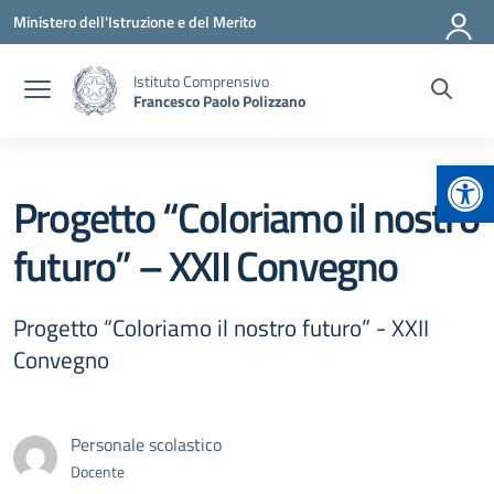
Vai ai contenuti
Vai al menu di navigazione
Vai al footer
Ministero dell'Istruzione e del Merito
Istituto Comprensivo
Francesco Paolo Polizzano
Apr
Progetto “Coloriamo il nostro
futuro” – XXII Convegno
Progetto “Coloriamo il nostro futuro” - XXII
Convegno
Personale scolastico
Docente