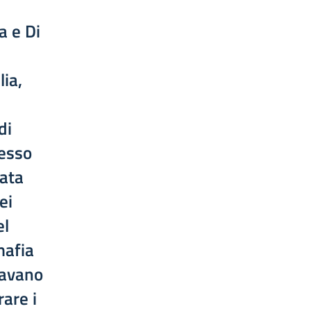
a e Di
lia,
di
resso
pata
ei
el
mafia
mavano
rare i