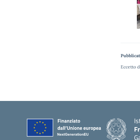
Pubblicat
Eccetto d
Is
F
G