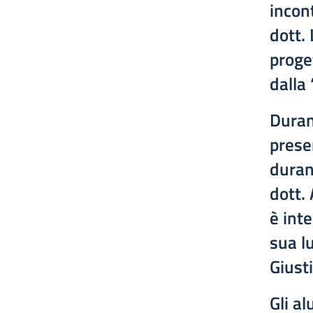
incon
dott.
proge
dalla
Duran
presen
durant
dott. 
è int
sua l
Giusti
Gli al