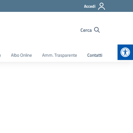
Accedi
Cerca
Apr
y
Albo Online
Amm. Trasparente
Contatti