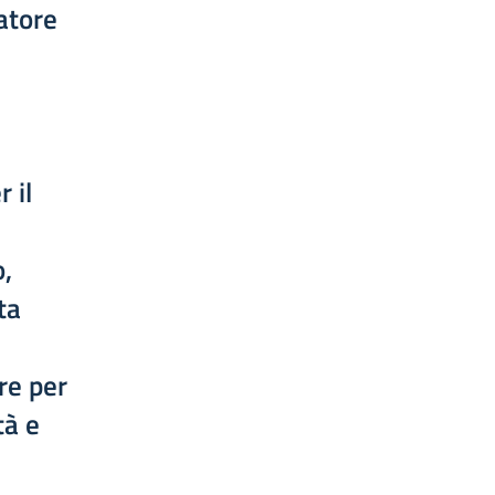
vatore
 il
o,
ta
re per
tà e