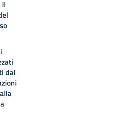
il
del
sso
i
zzati
i dal
azioni
alla
la