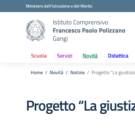
Vai ai contenuti
Vai al menu di navigazione
Vai al footer
Ministero dell'Istruzione e del Merito
Istituto Comprensivo
Francesco Paolo Polizzano
Gangi
Scuola
Servizi
Novità
Didattica
Home
Novità
Notizie
Progetto “La giustizi
Progetto “La giustiz