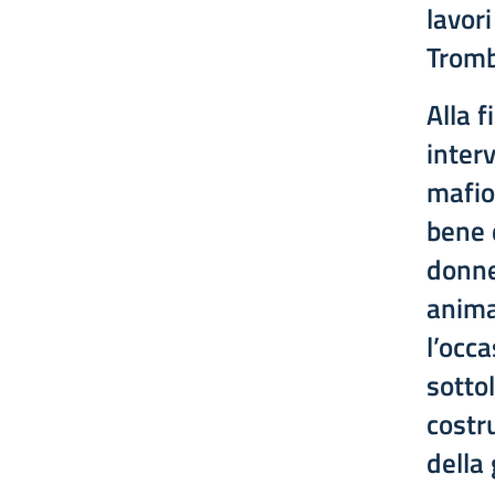
lavori
Tromb
Alla f
inter
mafio
bene 
donne.
anima
l’occa
sotto
costru
della 