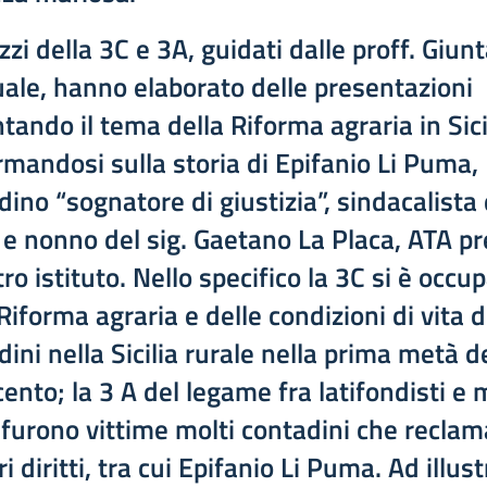
zzi della 3C e 3A, guidati dalle proff. Giunt
ale, hanno elaborato delle presentazioni
tando il tema della Riforma agraria in Sici
rmandosi sulla storia di Epifanio Li Puma,
ino “sognatore di giustizia”, sindacalista 
 e nonno del sig. Gaetano La Placa, ATA p
tro istituto. Nello specifico la 3C si è occu
Riforma agraria e delle condizioni di vita d
ini nella Sicilia rurale nella prima metà d
ento; la 3 A del legame fra latifondisti e 
i furono vittime molti contadini che recla
ri diritti, tra cui Epifanio Li Puma. Ad illust