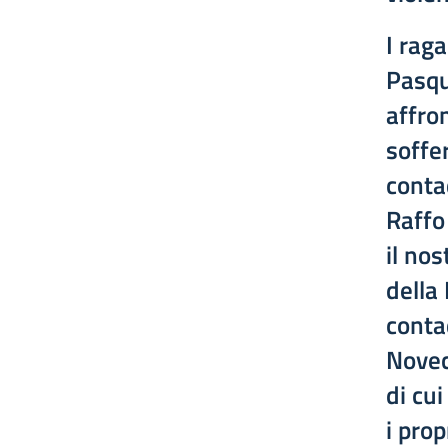
I raga
Pasqu
affron
soffe
contad
Raffo
il nos
della 
contad
Novec
di cu
i prop