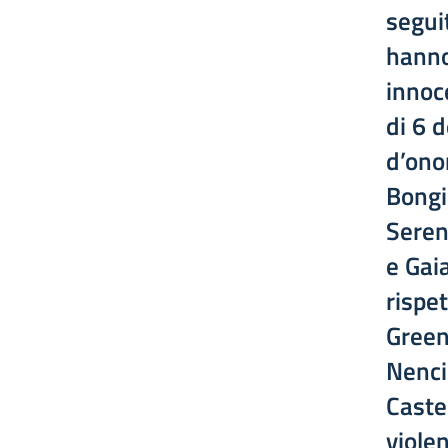
segui
hanno
innoc
di 6 d
d’ono
Bongi
Seren
e Gai
rispet
Green
Nenci
Castel
viole