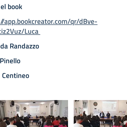
del book
://app.bookcreator.com/qr/dBve-
ciz2Vuz/Luca
da Randazzo
Pinello
 Centineo