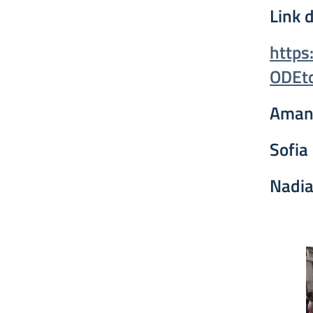
Link 
https
ODEt
Aman
Sofia 
Nadia