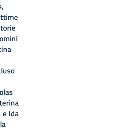
e,
ittime
torie
uomini
tina
aluso
holas
terina
 e Ida
la