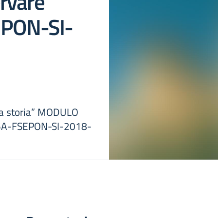
rvare
EPON-SI-
ra storia” MODULO
.5A-FSEPON-SI-2018-