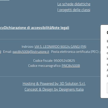
Le schede didattiche
I progetti delle classi
icy
Dichiarazione di accessibilità
Note legali
Indirizzo:
VIA S. LEONARDO 90024 GANGI (PA)
9
Email:
paic84500b@istruzione.it
Posta elettronica certificata (PEC):
paic8
Codice fiscale: 95005240825
Codice meccanografico:
PAIC84500B
Hosting & Powered by 3D Solution S.r.l.
Concept & Design by Designers Italia