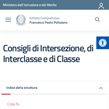
Vai ai contenuti
Vai al menu di navigazione
Vai al footer
Ministero dell'Istruzione e del Merito
Istituto Comprensivo
Francesco Paolo Polizzano
Apr
Consigli di Intersezione, di
Interclasse e di Classe
Indice della struttura
Cosa fa