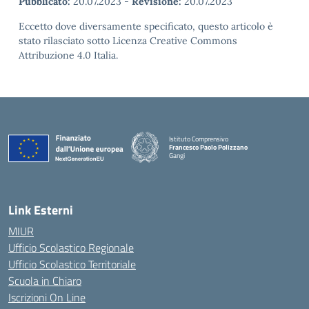
Pubblicato:
20.07.2023
-
Revisione:
20.07.2023
Eccetto dove diversamente specificato, questo articolo è
stato rilasciato sotto Licenza Creative Commons
Attribuzione 4.0 Italia.
Istituto Comprensivo
Francesco Paolo Polizzano
Gangi
— Visita la pagina iniziale della scuola
Link Esterni
MIUR
Ufficio Scolastico Regionale
Ufficio Scolastico Territoriale
Scuola in Chiaro
Iscrizioni On Line