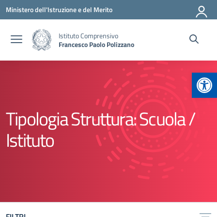
Vai ai contenuti
Vai al menu di navigazione
Vai al footer
Ministero dell'Istruzione e del Merito
Istituto Comprensivo
Francesco Paolo Polizzano
Apr
Tipologia Struttura:
Scuola /
Istituto
FILTRI