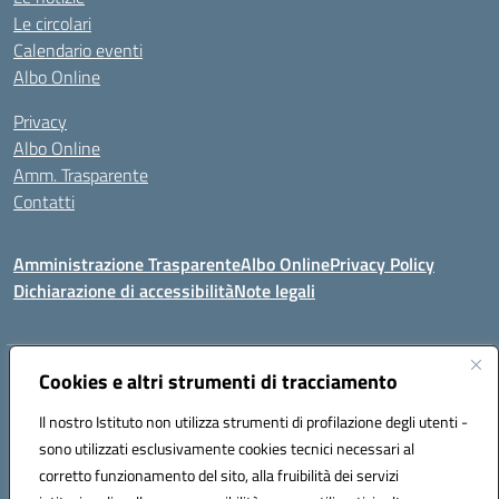
Le circolari
Calendario eventi
Albo Online
Privacy
Albo Online
Amm. Trasparente
Contatti
Amministrazione Trasparente
Albo Online
Privacy Policy
Dichiarazione di accessibilità
Note legali
Indirizzo:
Cookies e altri strumenti di tracciamento
VIA S. LEONARDO 90024 GANGI (PA)
Centralino:
0921644579
Email:
paic84500b@istruzione.it
Il nostro Istituto non utilizza strumenti di profilazione degli utenti -
Posta elettronica certificata (PEC):
paic84500b@pec.istruzione.it
sono utilizzati esclusivamente cookies tecnici necessari al
Codice fiscale: 95005240825
corretto funzionamento del sito, alla fruibilità dei servizi
Codice meccanografico:
PAIC84500B