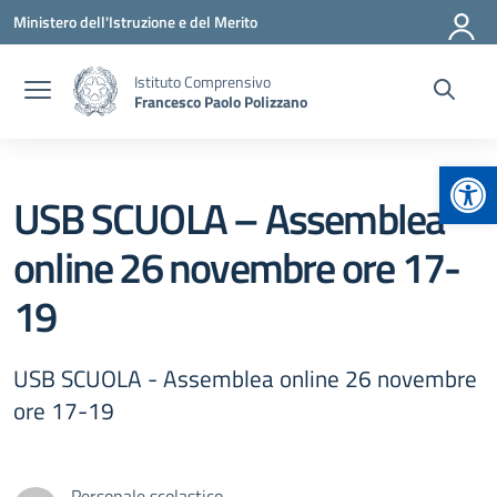
Vai ai contenuti
Vai al menu di navigazione
Vai al footer
Ministero dell'Istruzione e del Merito
Istituto Comprensivo
Francesco Paolo Polizzano
Apr
USB SCUOLA – Assemblea
online 26 novembre ore 17-
19
USB SCUOLA - Assemblea online 26 novembre
ore 17-19
Personale scolastico