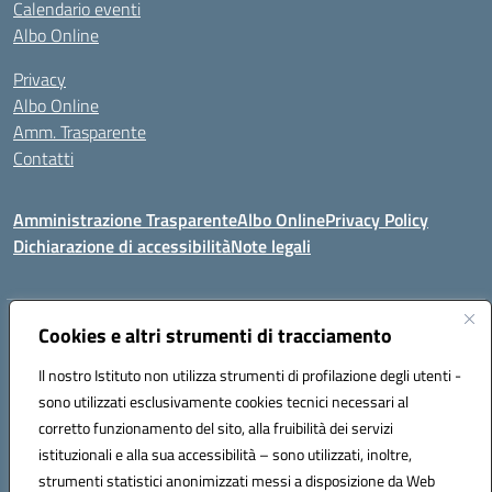
Calendario eventi
Albo Online
Privacy
Albo Online
Amm. Trasparente
Contatti
Amministrazione Trasparente
Albo Online
Privacy Policy
Dichiarazione di accessibilità
Note legali
Indirizzo:
Cookies e altri strumenti di tracciamento
VIA S. LEONARDO 90024 GANGI (PA)
Centralino:
0921644579
Email:
paic84500b@istruzione.it
Il nostro Istituto non utilizza strumenti di profilazione degli utenti -
Posta elettronica certificata (PEC):
paic84500b@pec.istruzione.it
sono utilizzati esclusivamente cookies tecnici necessari al
Codice fiscale: 95005240825
corretto funzionamento del sito, alla fruibilità dei servizi
Codice meccanografico:
PAIC84500B
istituzionali e alla sua accessibilità – sono utilizzati, inoltre,
strumenti statistici anonimizzati messi a disposizione da Web