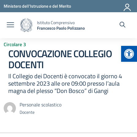
Vai ai contenuti
Vai al menu di navigazione
Vai al footer
Ministero dell'Istruzione e del Merito
Istituto Comprensivo
Francesco Paolo Polizzano
Circolare 3
Apr
CONVOCAZIONE COLLEGIO
DOCENTI
Il Collegio dei Docenti è convocato il giorno 4
settembre 2023 alle ore 09:00 presso l’aula
magna del plesso “Don Bosco” di Gangi
Personale scolastico
Docente