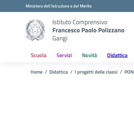
Vai ai contenuti
Vai al menu di navigazione
Vai al footer
Ministero dell'Istruzione e del Merito
Istituto Comprensivo
Francesco Paolo Polizzano
Gangi
Scuola
Servizi
Novità
Didattica
Home
Didattica
I progetti delle classi
PON