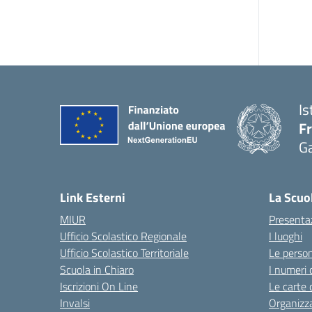
Is
F
G
— 
Link Esterni
La Scuo
MIUR
Presenta
Ufficio Scolastico Regionale
I luoghi
Ufficio Scolastico Territoriale
Le perso
Scuola in Chiaro
I numeri 
Iscrizioni On Line
Le carte 
Invalsi
Organizz