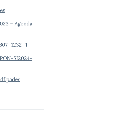
es
2023 – Agenda
607_1232_1
EPON-SI2024-
df.pades