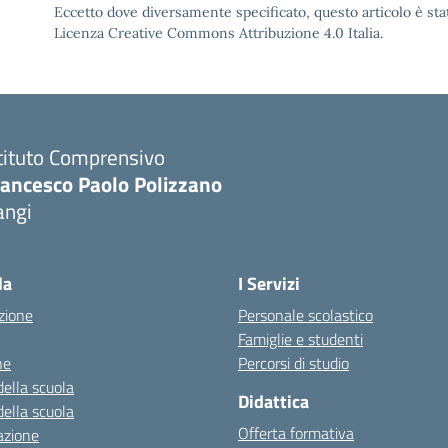
Eccetto dove diversamente specificato, questo articolo è stat
Licenza Creative Commons Attribuzione 4.0 Italia.
tituto Comprensivo
rancesco Paolo Polizzano
angi
Visita la pagina iniziale della scuola
la
I Servizi
zione
Personale scolastico
Famiglie e studenti
ne
Percorsi di studio
della scuola
Didattica
della scuola
Offerta formativa
azione