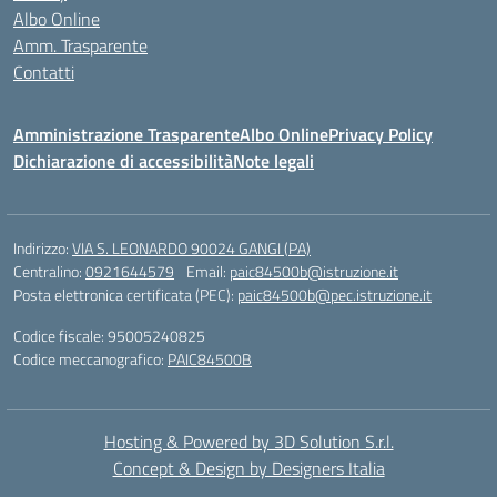
Albo Online
Amm. Trasparente
Contatti
Amministrazione Trasparente
Albo Online
Privacy Policy
Dichiarazione di accessibilità
Note legali
Indirizzo:
VIA S. LEONARDO 90024 GANGI (PA)
Centralino:
0921644579
Email:
paic84500b@istruzione.it
Posta elettronica certificata (PEC):
paic84500b@pec.istruzione.it
Codice fiscale: 95005240825
Codice meccanografico:
PAIC84500B
Hosting & Powered by 3D Solution S.r.l.
Concept & Design by Designers Italia