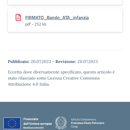
FIRMATO_Bando_ATA_infanzia
pdf - 252 kb
Pubblicato:
20.07.2023
-
Revisione:
20.07.2023
Eccetto dove diversamente specificato, questo articolo è
stato rilasciato sotto Licenza Creative Commons
Attribuzione 4.0 Italia.
Istituto Comprensivo
Francesco Paolo Polizzano
Gangi
— Visita la pagina iniziale della scuola