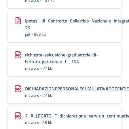
msword - 131 kb
Ipotesi_di_Contratto_Collettivo_Nazionale_Integr
25
pdf - 963 kb
richiesta-eslcusione-graduatorie-di-
istituto-per-tutele_L._104
msword - 77 kb
DICHIARAZIONEPERSONALECUMULATIVADOCENTIE
msword - 77 kb
7_ALLEGATO_F_dichiarazione_servizio_continuati
msword - 49 kb