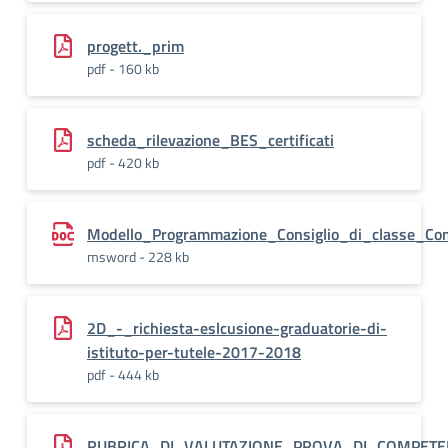
progett._prim
pdf - 160 kb
scheda_rilevazione_BES_certificati
pdf - 420 kb
Modello_Programmazione_Consiglio_di_classe_Co
msword - 228 kb
2D_-_richiesta-eslcusione-graduatorie-di-
istituto-per-tutele-2017-2018
pdf - 444 kb
RUBRICA_DI_VALUTAZIONE_PROVA_DI_COMPET